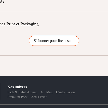
és.
chés Print et Packaging
S'abonner pour lire la suite
Nos univers
Pack & Label Around
GF Mag
L’info Carton
Premium Pack
Actus Print