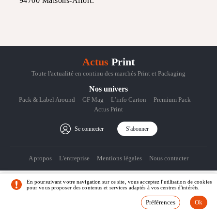
94700 Maisons-Alfort.
Actus
Print
Toute l'actualité en continu des marchés Print et Packaging
Nos univers
Pack & Label Around
GF Mag
L’info Carton
Premium Pack
Actus Print
Se connecter
S'abonner
A propos
L'entreprise
Mentions légales
Nous contacter
En poursuivant votre navigation sur ce site, vous acceptez l'utilisation de cookies
pour vous proposer des contenus et services adaptés à vos centres d'intérêts.
© Actus Print
Préférences
Crédits
Préférences
Ok