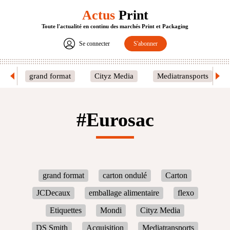
Actus
Print
Toute l'actualité en continu des marchés Print et Packaging
Se connecter
S'abonner
grand format
Cityz Media
Mediatransports
#Eurosac
grand format
carton ondulé
Carton
JCDecaux
emballage alimentaire
flexo
Etiquettes
Mondi
Cityz Media
DS Smith
Acquisition
Mediatransports