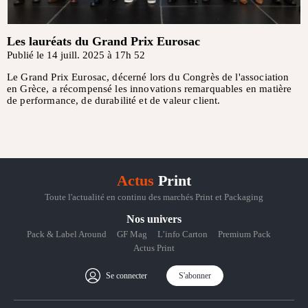
Les lauréats du Grand Prix Eurosac
Publié le 14 juill. 2025 à 17h 52
Le Grand Prix Eurosac, décerné lors du Congrès de l'association
en Grèce, a récompensé les innovations remarquables en matière
de performance, de durabilité et de valeur client.
Actus
Print
Toute l'actualité en continu des marchés Print et Packaging
Nos univers
Pack & Label Around
GF Mag
L’info Carton
Premium Pack
Actus Print
Se connecter
S'abonner