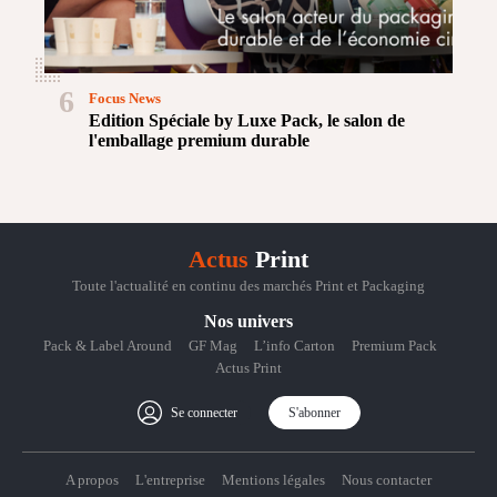
6
Focus News
Edition Spéciale by Luxe Pack, le salon de
l'emballage premium durable
Actus
Print
Toute l'actualité en continu des marchés Print et Packaging
Nos univers
Pack & Label Around
GF Mag
L’info Carton
Premium Pack
Actus Print
Se connecter
S'abonner
A propos
L'entreprise
Mentions légales
Nous contacter