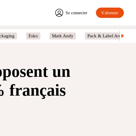
Se connecter
S'abonner
ckaging
Esko
Mark Andy
Pack & Label Around
oposent un
% français