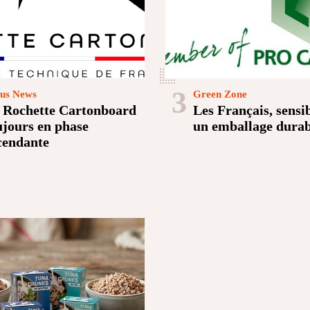
3
us News
Green Zone
 Rochette Cartonboard
Les Français, sensib
ujours en phase
un emballage durab
cendante