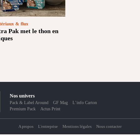
ériaux & flux
tra Pak met le thon en
iques
Nos univers
Pack & Label Around
GF Mag
L’info Carton
Premium Pack
Actus Print
A propos
L'entreprise
Mentions légales
Nous contacter