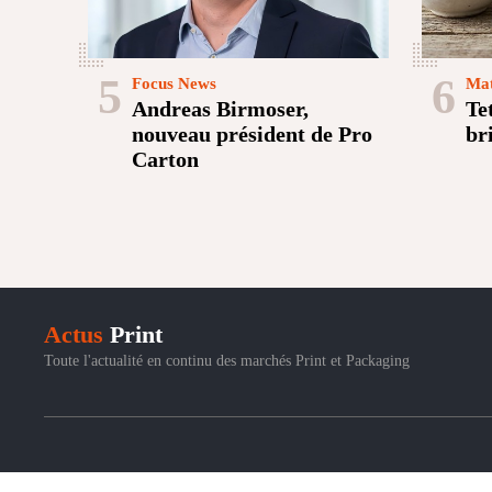
5
6
Focus News
Mat
Andreas Birmoser,
Te
nouveau président de Pro
br
Carton
Actus
Print
Toute l'actualité en continu des marchés Print et Packaging