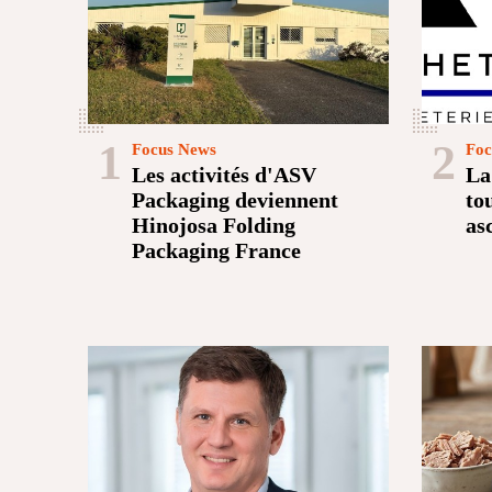
1
2
Focus News
Foc
Les activités d'ASV
La
Packaging deviennent
to
Hinojosa Folding
as
Packaging France