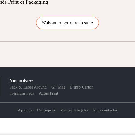
chés Print et Packaging
S'abonner pour lire la suite
Nos univers
Pack & Label Around
GF Mag
L’info Carton
Premium Pack
Actus Print
A propos
L'entreprise
Mentions légales
Nous contacter