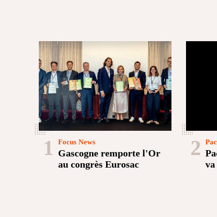
1
2
Focus News
Pac
Gascogne remporte l'Or
Pa
au congrès Eurosac
va