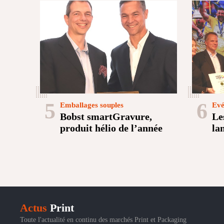
5
6
Emballages souples
Evé
Bobst smartGravure,
Le
produit hélio de l’année
la
Actus
Print
Toute l'actualité en continu des marchés Print et Packaging