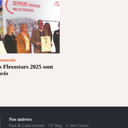
nements
s Flexostars 2025 sont
ncés
Nos univers
Pack & Label Around
GF Mag
L’info Carton