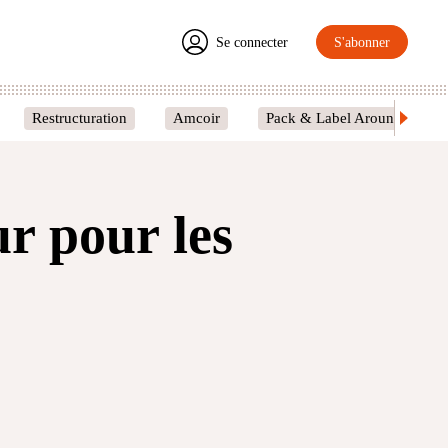
Se connecter
S'abonner
Restructuration
Amcoir
Pack & Label Around
r pour les