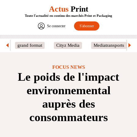
Actus
Print
Toute l'actualité en continu des marchés Print et Packaging
Se connecter
S'abonner
grand format
Cityz Media
Mediatransports
FOCUS NEWS
Le poids de l'impact
environnemental
auprès des
consommateurs