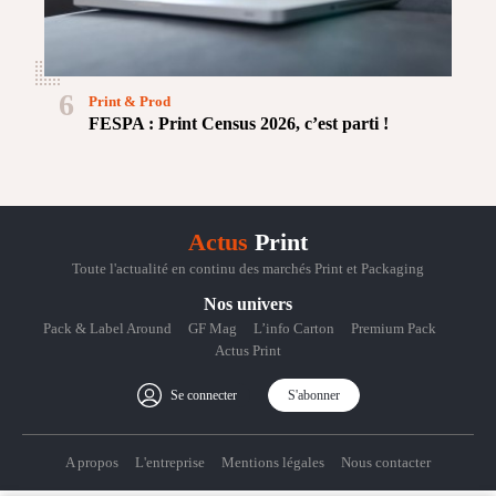
6
Print & Prod
FESPA : Print Census 2026, c’est parti !
Actus
Print
Toute l'actualité en continu des marchés Print et Packaging
Nos univers
Pack & Label Around
GF Mag
L’info Carton
Premium Pack
Actus Print
Se connecter
S'abonner
A propos
L'entreprise
Mentions légales
Nous contacter