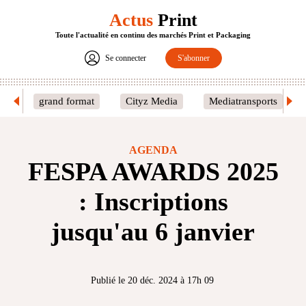
Actus
Print
Toute l'actualité en continu des marchés Print et Packaging
Se connecter
S'abonner
grand format
Cityz Media
Mediatransports
AGENDA
FESPA AWARDS 2025
: Inscriptions
jusqu'au 6 janvier
Publié le 20 déc. 2024 à 17h 09