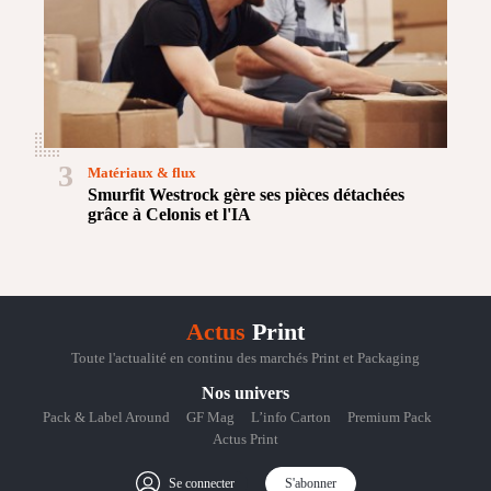
3
Matériaux & flux
Smurfit Westrock gère ses pièces détachées
grâce à Celonis et l'IA
Actus
Print
Toute l'actualité en continu des marchés Print et Packaging
Nos univers
Pack & Label Around
GF Mag
L’info Carton
Premium Pack
Actus Print
Se connecter
S'abonner