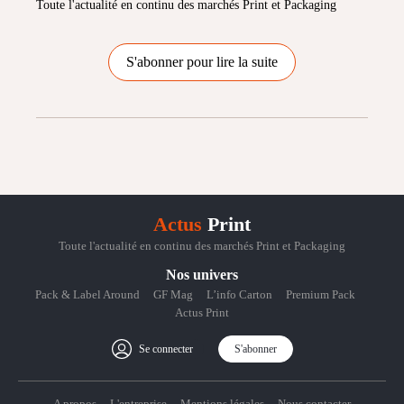
Toute l'actualité en continu des marchés Print et Packaging
S'abonner pour lire la suite
Actus
Print
Toute l'actualité en continu des marchés Print et Packaging
Nos univers
Pack & Label Around
GF Mag
L’info Carton
Premium Pack
Actus Print
Se connecter
S'abonner
A propos
L'entreprise
Mentions légales
Nous contacter