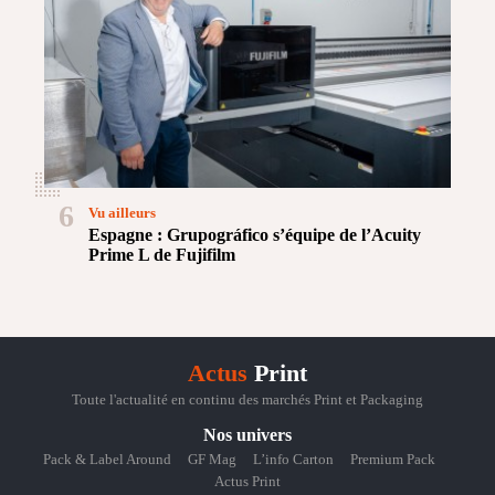
6
Vu ailleurs
Espagne : Grupográfico s’équipe de l’Acuity
Prime L de Fujifilm
Actus
Print
Toute l'actualité en continu des marchés Print et Packaging
Nos univers
Pack & Label Around
GF Mag
L’info Carton
Premium Pack
Actus Print