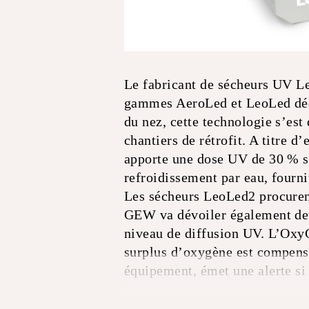
Le fabricant de sécheurs UV Le
gammes AeroLed et LeoLed dédi
du nez, cette technologie s’est
chantiers de rétrofit. A titre
apporte une dose UV de 30 % s
refroidissement par eau, fourn
Les sécheurs LeoLed2 procuren
GEW va dévoiler également deux
niveau de diffusion UV. L’OxyG
surplus d’oxygène est compensé
équipement, émet une alerte si