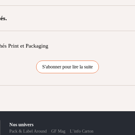
és.
chés Print et Packaging
S'abonner pour lire la suite
Nos univers
Pack & Label Around
GF Mag
L’info Carton