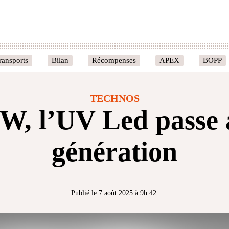
ransports
Bilan
Récompenses
APEX
BOPP
TECHNOS
, l’UV Led passe 
génération
Publié le 7 août 2025 à 9h 42