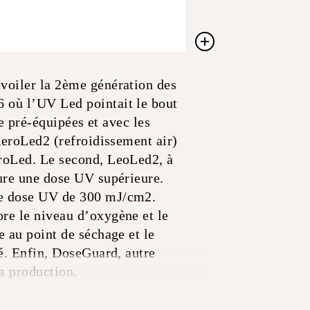
voiler la 2ème génération des
 où l’UV Led pointait le bout
e pré-équipées et avec les
AeroLed2 (refroidissement air)
eroLed. Le second, LeoLed2, à
ure une dose UV supérieure.
ne dose UV de 300 mJ/cm2.
re le niveau d’oxygène et le
 au point de séchage et le
é. Enfin, DoseGuard, autre
a production.