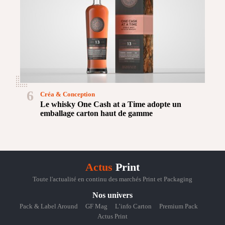
6
Créa & Conception
Le whisky One Cash at a Time adopte un
emballage carton haut de gamme
Actus
Print
Toute l'actualité en continu des marchés Print et Packaging
Nos univers
Pack & Label Around
GF Mag
L’info Carton
Premium Pack
Actus Print