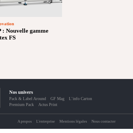
ovation
 : Nouvelle gamme
tex FS
Nos univers
Pack & Label Around
GF Mag
L’info Carton
Premium Pack
Actus Print
A propos
L'entreprise
Mentions légales
Nous contacter