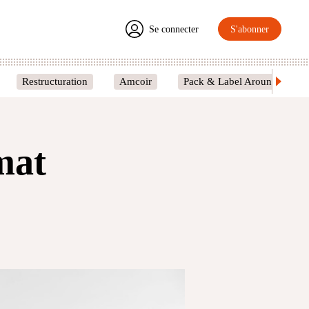
Se connecter
S'abonner
Restructuration
Amcoir
Pack & Label Around
mat