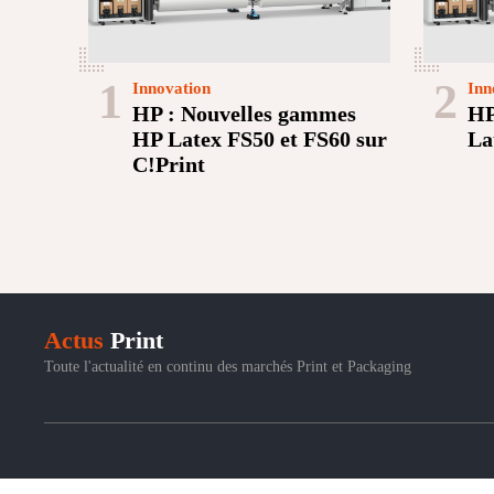
1
2
Innovation
Inn
HP : Nouvelles gammes
HP
HP Latex FS50 et FS60 sur
La
C!Print
Actus
Print
Toute l'actualité en continu des marchés Print et Packaging