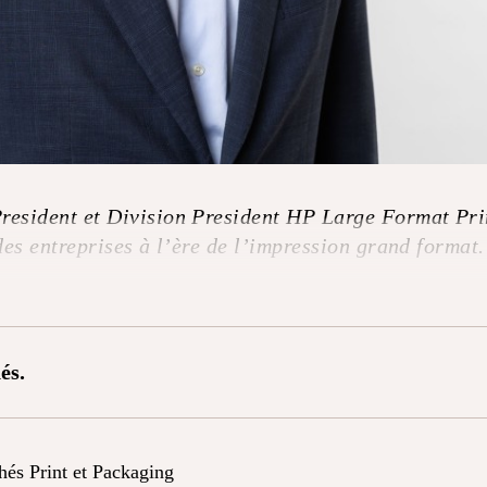
resident et Division President HP Large Format Prin
 des entreprises à l’ère de l’impression grand format.
és.
chés Print et Packaging