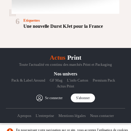
6
Etiquettes
Une nouvelle Durst KJet pour la France
Actus
Print
Toute l'actualité en continu des marchés Print et Packaging
Nos univers
Pack & Label Around
GF Mag
L’info Carton
Premium Pack
Actus Print
Se connecter
S'abonner
A propos
L'entreprise
Mentions légales
Nous contacter
En poursuivant votre navigation sur ce site, vous acceptez l'utilisation de cookies