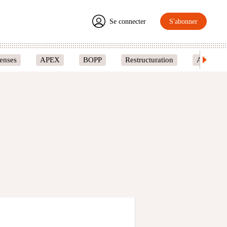
Se connecter
S'abonner
enses
APEX
BOPP
Restructuration
Amcoir