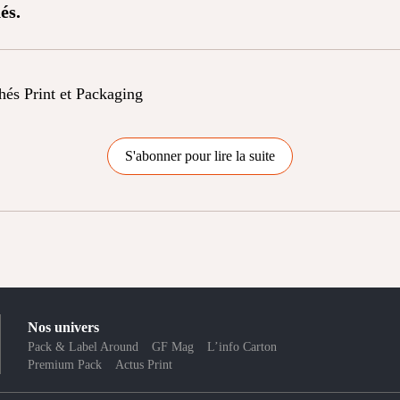
és.
chés Print et Packaging
S'abonner pour lire la suite
Nos univers
Pack & Label Around
GF Mag
L’info Carton
Premium Pack
Actus Print