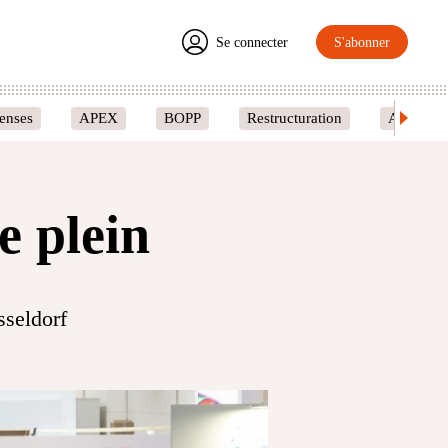
Se connecter
S'abonner
enses
APEX
BOPP
Restructuration
Amcoir
e plein
sseldorf