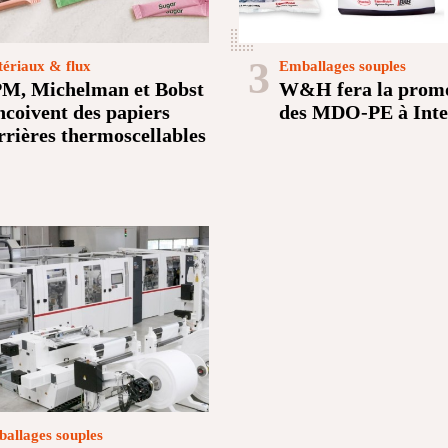
3
ériaux & flux
Emballages souples
M, Michelman et Bobst
W&H fera la prom
ncoivent des papiers
des MDO-PE à Int
rrières thermoscellables
allages souples