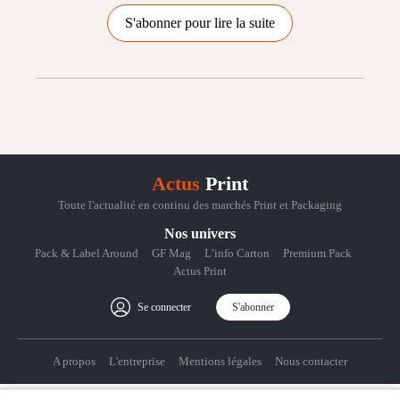
S'abonner pour lire la suite
Actus
Print
Toute l'actualité en continu des marchés Print et Packaging
Nos univers
Pack & Label Around
GF Mag
L’info Carton
Premium Pack
Actus Print
Se connecter
S'abonner
A propos
L'entreprise
Mentions légales
Nous contacter