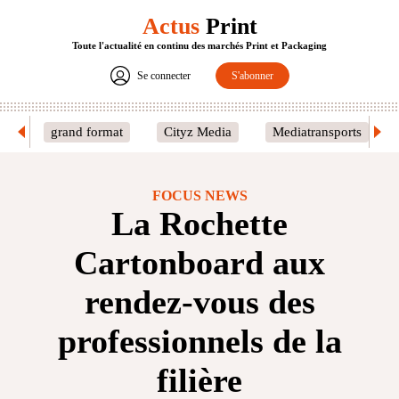
Actus
Print
Toute l'actualité en continu des marchés Print et Packaging
Se connecter
S'abonner
grand format
Cityz Media
Mediatransports
FOCUS NEWS
La Rochette
Cartonboard aux
rendez-vous des
professionnels de la
filière