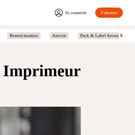
Se connecter
S'abonner
Restructuration
Amcoir
Pack & Label Around
e Imprimeur