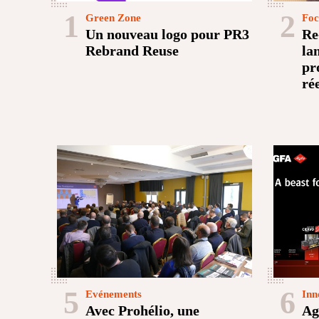
1
2
Green Zone
Foc
Un nouveau logo pour PR3
Re
Rebrand Reuse
la
pr
ré
5
6
Evénements
Inn
Avec Prohélio, une
Ag