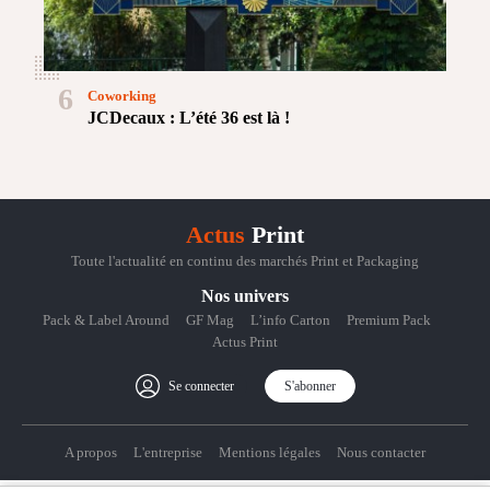
6
Coworking
JCDecaux : L’été 36 est là !
Actus
Print
Toute l'actualité en continu des marchés Print et Packaging
Nos univers
Pack & Label Around
GF Mag
L’info Carton
Premium Pack
Actus Print
Se connecter
S'abonner
A propos
L'entreprise
Mentions légales
Nous contacter