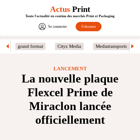
Actus
Print
Toute l'actualité en continu des marchés Print et Packaging
Se connecter
S'abonner
grand format
Cityz Media
Mediatransports
LANCEMENT
La nouvelle plaque
Flexcel Prime de
Miraclon lancée
officiellement