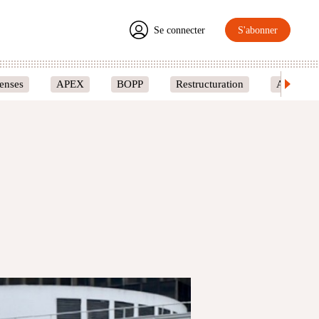
Se connecter
S'abonner
enses
APEX
BOPP
Restructuration
Amcoir