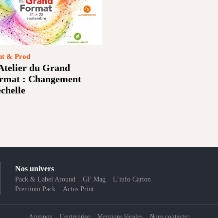
nt & Prod
Atelier du Grand
rmat : Changement
échelle
Nos univers
Pack & Label Around
GF Mag
L’info Carton
Premium Pack
Actus Print
A propos
L'entreprise
Mentions légales
Nous contacter