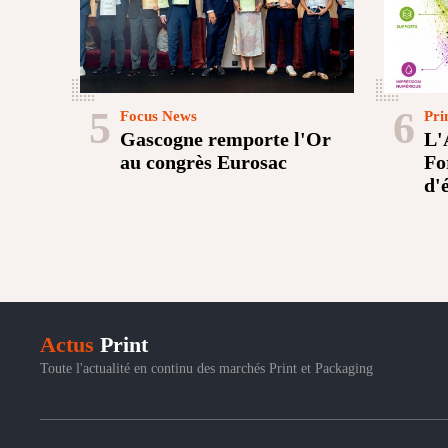
5
6
Focus News
Pri
Gascogne remporte l'Or
L'
au congrès Eurosac
Fo
d'
Actus
Print
Toute l'actualité en continu des marchés Print et Packaging