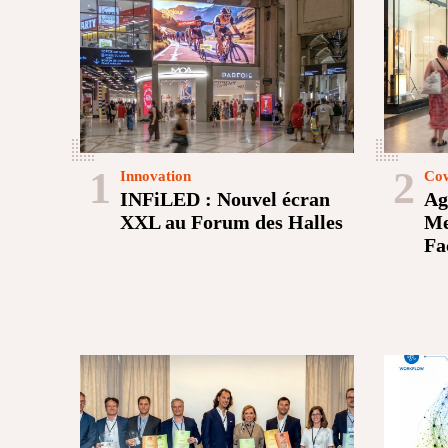
1
2
Innovation
Cow
INFiLED : Nouvel écran
Ag
XXL au Forum des Halles
Me
Fa