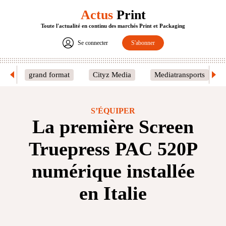
Actus
Print
Toute l'actualité en continu des marchés Print et Packaging
Se connecter
S'abonner
grand format
Cityz Media
Mediatransports
S’ÉQUIPER
La première Screen
Truepress PAC 520P
numérique installée
en Italie