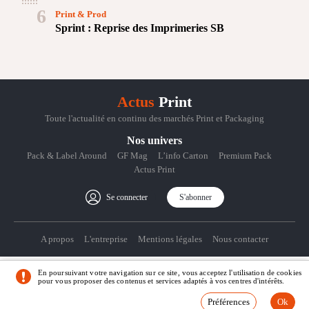
6
Print & Prod
Sprint : Reprise des Imprimeries SB
Actus
Print
Toute l'actualité en continu des marchés Print et Packaging
Nos univers
Pack & Label Around
GF Mag
L’info Carton
Premium Pack
Actus Print
Se connecter
S'abonner
A propos
L'entreprise
Mentions légales
Nous contacter
En poursuivant votre navigation sur ce site, vous acceptez l'utilisation de cookies
pour vous proposer des contenus et services adaptés à vos centres d'intérêts.
© Actus Print
Préférences
Crédits
Préférences
Ok