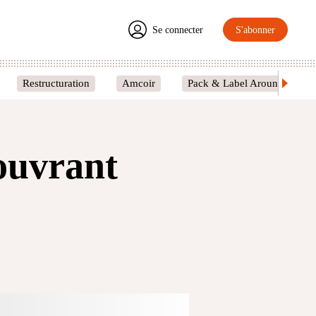
Se connecter
S'abonner
Restructuration
Amcoir
Pack & Label Around
ouvrant