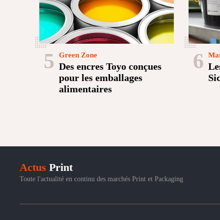
5
6
Green Zone
Mar
Des encres Toyo conçues
Le
pour les emballages
Si
alimentaires
Actus
Print
Toute l'actualité en continu des marchés Print et Packaging