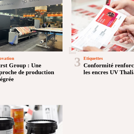
3
ovation
Etiquettes
rst Group : Une
Conformité renforc
proche de production
les encres UV Thali
tégrée