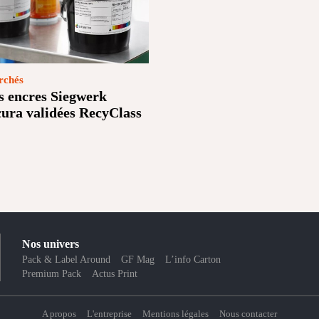
chés
s encres Siegwerk
cura validées RecyClass
Nos univers
Pack & Label Around
GF Mag
L’info Carton
Premium Pack
Actus Print
A propos
L'entreprise
Mentions légales
Nous contacter