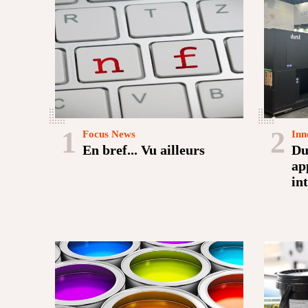
1
2
Focus News
Inn
En bref... Vu ailleurs
Du
ap
in