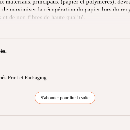
eux matériaux principaux (papier et polymères), devr
t de maximiser la récupération du papier lors du rec
s et de non-fibres de haute qualité.
és.
chés Print et Packaging
S'abonner pour lire la suite