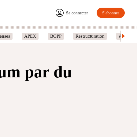
Se connecter
S'abonner
enses
APEX
BOPP
Restructuration
Amcoir
ium par du