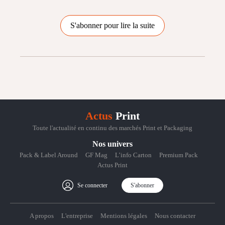
S'abonner pour lire la suite
Actus
Print
Toute l'actualité en continu des marchés Print et Packaging
Nos univers
Pack & Label Around
GF Mag
L’info Carton
Premium Pack
Actus Print
Se connecter
S'abonner
A propos
L'entreprise
Mentions légales
Nous contacter