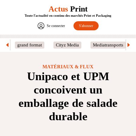
Actus
Print
Toute l'actualité en continu des marchés Print et Packaging
Se connecter
S'abonner
grand format
Cityz Media
Mediatransports
MATÉRIAUX & FLUX
Unipaco et UPM
concoivent un
emballage de salade
durable